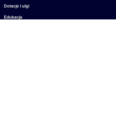
Dotacje i ulgi
Edukacja
Emertytury
Firma
Kadry
Kariera
Podatki
Reklama