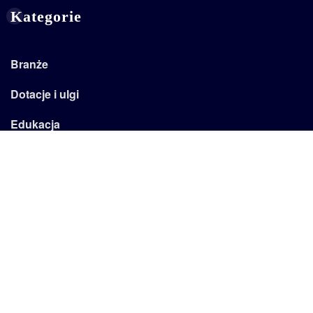
Kategorie
Branże
Dotacje i ulgi
Edukacja
Emertytury
Firma
Kadry
Kariera
Podatki