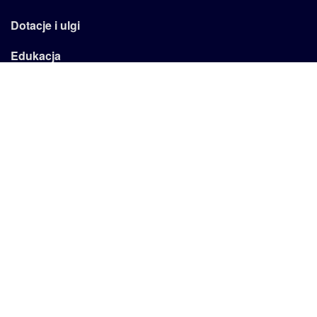
Dotacje i ulgi
Edukacja
Emertytury
Firma
Kadry
Kariera
Podatki
Reklama