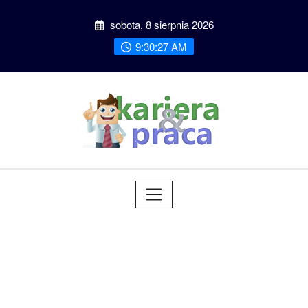
Przeskocz
sobota, 8 sierpnia 2026
do
treści
9:30:28 AM