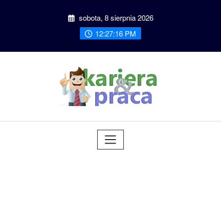
Przeskocz
sobota, 8 sierpnia 2026
do
treści
12:27:17 PM