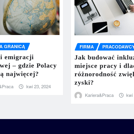
A GRANICĄ
FIRMA
PRACODAWC
i emigracji
Jak budować inkl
wej – gdzie Polacy
miejsce pracy i dl
ją najwięcej?
różnorodność zwię
zyski?
a&Praca
kwi 23, 2024
Kariera&Praca
kwi