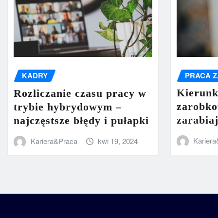
PRACA Z
KADRY
Kierunk
Rozliczanie czasu pracy w
zarobko
trybie hybrydowym –
zarabia
najczęstsze błędy i pułapki
Karier
Kariera&Praca
kwi 19, 2024