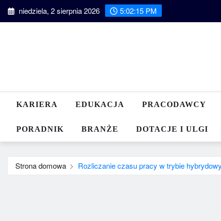
Przeskocz
niedziela, 2 sierpnia 2026
5:02:16 PM
do
treści
KARIERA
EDUKACJA
PRACODAWCY
PORADNIK
BRANŻE
DOTACJE I ULGI
Strona domowa
Rozliczanie czasu pracy w trybie hybrydowy