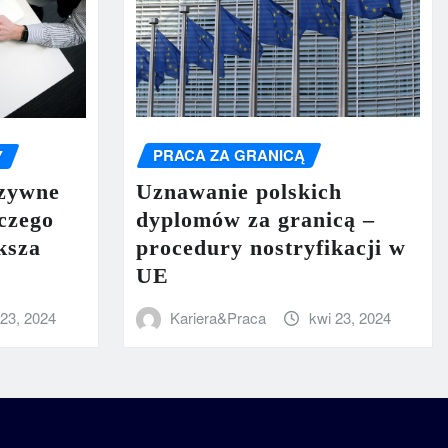
PRACA ZA GRANICĄ
Y
Uznawanie polskich
uzywne
dyplomów za granicą –
aczego
procedury nostryfikacji w
ksza
UE
Kariera&Praca
kwi 23, 2024
 23, 2024