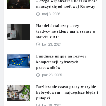
– czego współczesna liderka może
nauczyć się od szefowej Runway
maj 3, 2026
Handel detaliczny – czy
tradycyjne sklepy mają szansę w
starciu z AI?
kwi 23, 2024
Fundusze unijne na rozwój
kompetencji cyfrowych
pracowników
paź 23, 2025
Rozliczanie czasu pracy w trybie
hybrydowym – najczęstsze błędy i
pułapki
kwi 19, 2024