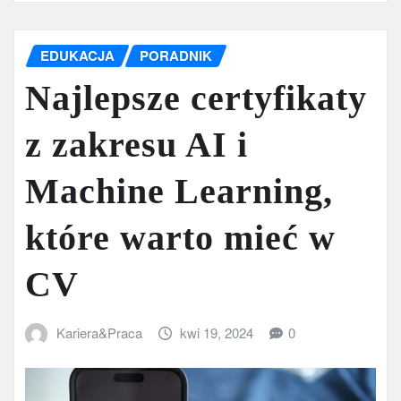
EDUKACJA
PORADNIK
Najlepsze certyfikaty
z zakresu AI i
Machine Learning,
które warto mieć w
CV
Kariera&Praca
kwi 19, 2024
0